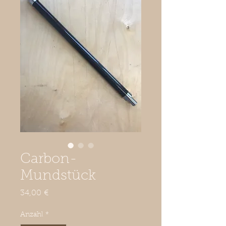
Carbon-
Mundstück
Preis
34,00 €
Anzahl
*